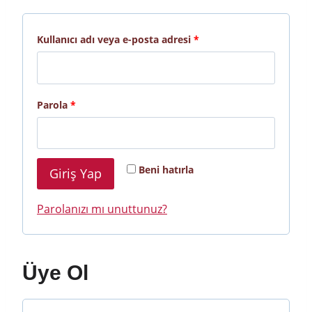
G
Kullanıcı adı veya e-posta adresi
*
e
r
G
Parola
*
e
e
k
r
l
Beni hatırla
Giriş Yap
e
i
k
Parolanızı mı unuttunuz?
l
i
Üye Ol