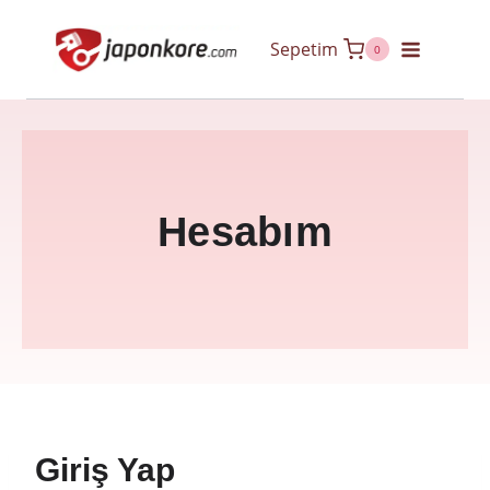
Skip
Sepetim
to
0
content
Hesabım
Giriş Yap