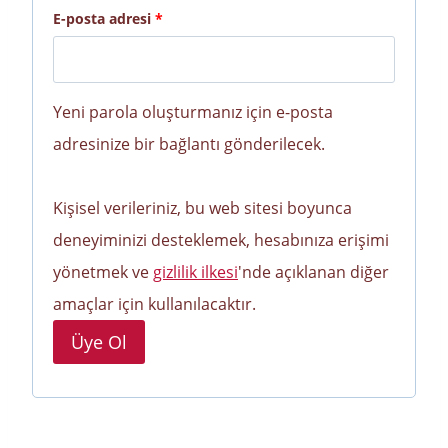
G
E-posta adresi
*
e
r
Yeni parola oluşturmanız için e-posta
e
adresinize bir bağlantı gönderilecek.
k
l
Kişisel verileriniz, bu web sitesi boyunca
i
deneyiminizi desteklemek, hesabınıza erişimi
yönetmek ve
gizlilik ilkesi
'nde açıklanan diğer
amaçlar için kullanılacaktır.
Üye Ol