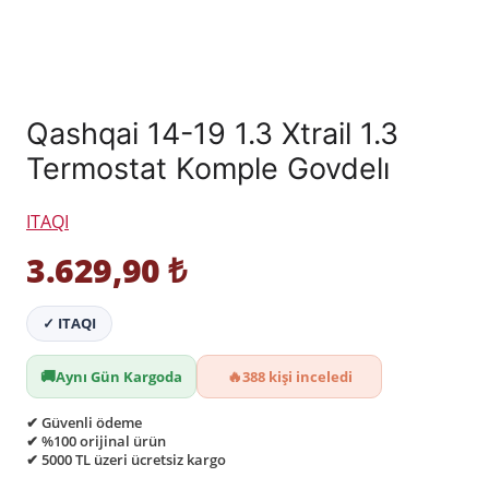
Qashqai 14-19 1.3 Xtrail 1.3
Termostat Komple Govdelı
ITAQI
3.629,90
₺
✓ ITAQI
🚚
🔥
Aynı Gün Kargoda
388 kişi inceledi
✔ Güvenli ödeme
✔ %100 orijinal ürün
✔ 5000 TL üzeri ücretsiz kargo