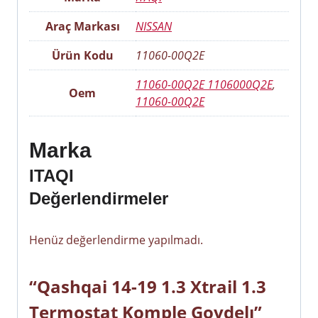
Araç Markası
NISSAN
Ürün Kodu
11060-00Q2E
11060-00Q2E 1106000Q2E
,
Oem
11060-00Q2E
Marka
ITAQI
Değerlendirmeler
Henüz değerlendirme yapılmadı.
“Qashqai 14-19 1.3 Xtrail 1.3
Termostat Komple Govdelı”