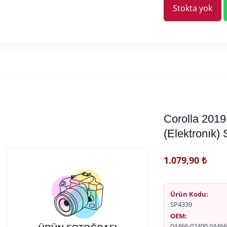
Stokta yok
Corolla 2019
(Elektronık)
1.079,90
₺
Ürün Kodu:
SP4339
OEM:
04466-02400 04466