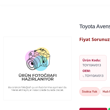
Toyota Avens
Fiyat Sorunuz
Ürün Kodu:
TOY10AV013
OEM:
-, TOY10AV013
Stokta Yok
Hızlı