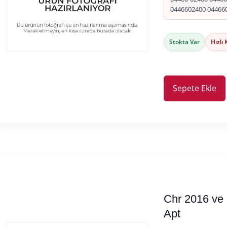
0446602400 04466
Stokta Var
Hızlı
Sepete Ekle
Chr 2016 ve 
Apt