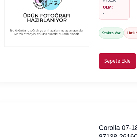
KTB230
OEM:
-
Stokta Var
Hızlı
Sepete Ekle
Corolla 07-1
87138-26160 