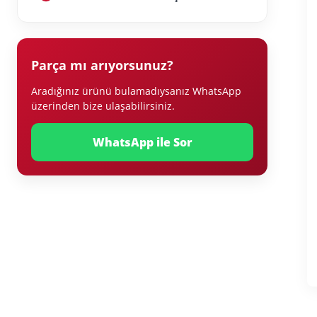
Parça mı arıyorsunuz?
Aradığınız ürünü bulamadıysanız WhatsApp
üzerinden bize ulaşabilirsiniz.
WhatsApp ile Sor