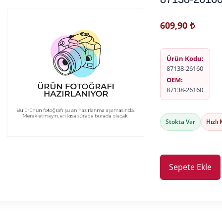
609,90
₺
Ürün Kodu:
87138-26160
OEM:
87138-26160
Stokta Var
Hızlı
Sepete Ekle