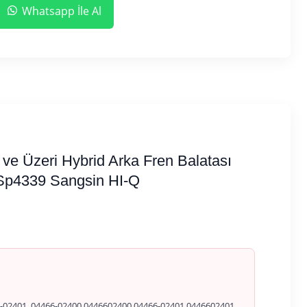
Whatsapp İle Al
 ve Üzeri Hybrid Arka Fren Balatası
 Sp4339 Sangsin HI-Q
-02401, 04466-02400 0446602400 04466-02401 0446602401,