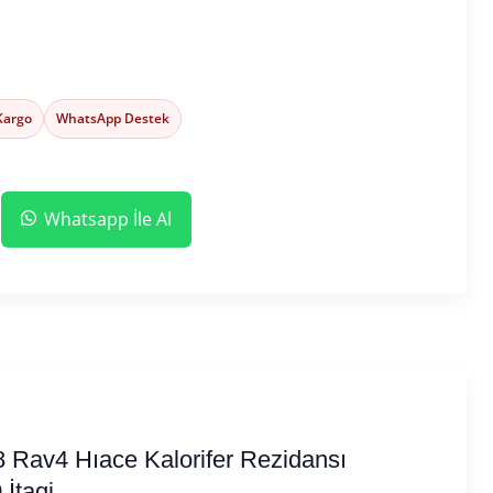
 Kargo
WhatsApp Destek
Whatsapp İle Al
8 Rav4 Hıace Kalorifer Rezidansı
İtaqi