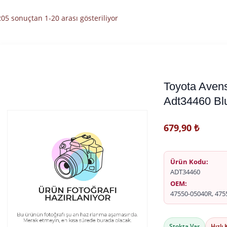
En
05 sonuçtan 1-20 arası gösteriliyor
yeniye
göre
sıralandı
Toyota Avens
Adt34460 Blu
679,90
₺
Ürün Kodu:
ADT34460
OEM:
47550-05040R, 475
Stokta Var
Hızlı