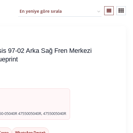
is 97-02 Arka Sağ Fren Merkezi
eprint
50-05040R 4755005040R, 4755005040R
 Kargo
WhatsApp Destek