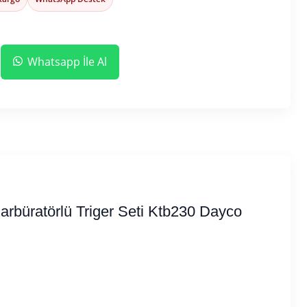
Whatsapp İle Al
Karbüratörlü Triger Seti Ktb230 Dayco