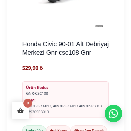
Honda Civic 90-01 Alt Debriyaj
Merkezi Gnr-csc108 Gnr
529,90
₺
Ürün Kodu:
GNR-CSC108
OEM:
0
46930-SR3-013, 46930-SR3-013 46930SR3013,
46930SR3013
Stokta Var
Hızlı Kargo
WhatsApp Destek