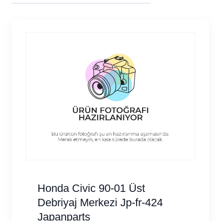
göre
sıralandı
Honda Civic 90-01 Üst
Debriyaj Merkezi Jp-fr-424
Japanparts