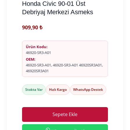
Honda Civic 90-01 Üst
Debriyaj Merkezi Asmeks
909,90
₺
Ürün Kodu:
46920-SR3-A01
OEM:
46920-SR3-A01, 46920-SR3-A01 46920SR3A01,
46920SR3A01
Stokta Var
Hızlı Kargo
WhatsApp Destek
Sepete Ekle