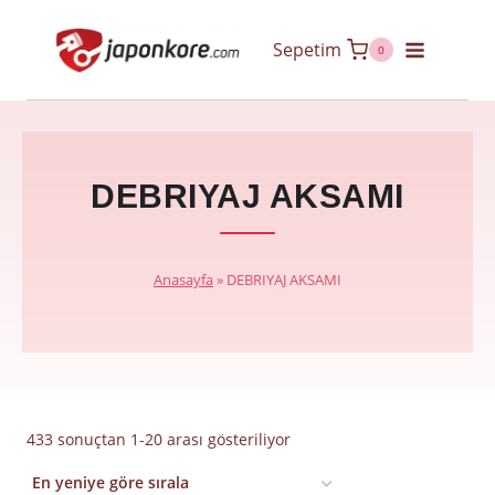
Skip
Sepetim
to
0
content
DEBRIYAJ AKSAMI
Anasayfa
»
DEBRIYAJ AKSAMI
En
433 sonuçtan 1-20 arası gösteriliyor
yeniye