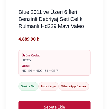
Blue 2011 ve Üzeri 6 İleri
Benzinli Debriyaj Seti Celık
Rulmanlı Hd229 Mavı Valeo
4.889,90
₺
Ürün Kodu:
HD229
OEM:
HD-191 + HDC-151 + CB-71
Stokta Var
Hızlı Kargo
WhatsApp Destek
Sepete Ekle