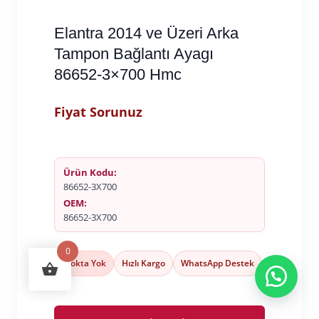
Elantra 2014 ve Üzeri Arka
Tampon Bağlantı Ayagı
86652-3×700 Hmc
Fiyat Sorunuz
Ürün Kodu:
86652-3X700
OEM:
86652-3X700
0
Stokta Yok
Hızlı Kargo
WhatsApp Destek