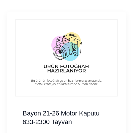
göre
sıralandı
Bayon 21-26 Motor Kaputu
633-2300 Tayvan