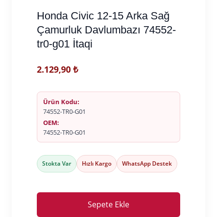
Honda Civic 12-15 Arka Sağ
Çamurluk Davlumbazı 74552-
tr0-g01 İtaqi
2.129,90
₺
Ürün Kodu:
74552-TR0-G01
OEM:
74552-TR0-G01
Stokta Var
Hızlı Kargo
WhatsApp Destek
Sepete Ekle