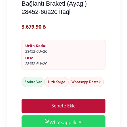
Bağlantı Braketi (Ayagı)
28452-6ua2c İtaqi
3.679,90
₺
Ürün Kodu:
28452-6UA2C
OEM:
28452-6UA2C
Stokta Var
Hızlı Kargo
WhatsApp Destek
Sepete Ekle
Whatsapp İle Al