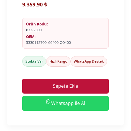
9.359,90
₺
Ürün Kodu:
633-2300
OEM:
5330112700, 66400-Q0400
Stokta Var
Hızlı Kargo
WhatsApp Destek
Sepete Ekle
Whatsapp İle Al