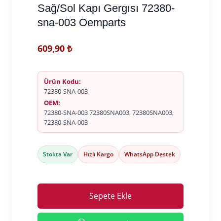
Sağ/Sol Kapı Gergısı 72380-
sna-003 Oemparts
609,90
₺
Ürün Kodu:
72380-SNA-003
OEM:
72380-SNA-003 72380SNA003, 72380SNA003,
72380-SNA-003
Stokta Var
Hızlı Kargo
WhatsApp Destek
Sepete Ekle