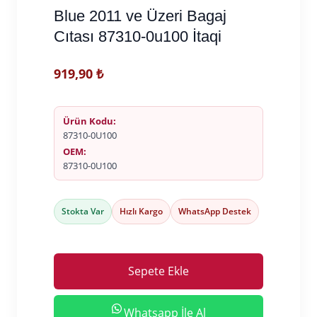
Blue 2011 ve Üzeri Bagaj
Cıtası 87310-0u100 İtaqi
919,90
₺
Ürün Kodu:
87310-0U100
OEM:
87310-0U100
Stokta Var
Hızlı Kargo
WhatsApp Destek
Sepete Ekle
Whatsapp İle Al