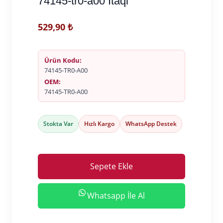
74145-tr0-a00 İtaqi
529,90
₺
Ürün Kodu:
74145-TR0-A00
OEM:
74145-TR0-A00
Stokta Var
Hızlı Kargo
WhatsApp Destek
Sepete Ekle
Whatsapp İle Al